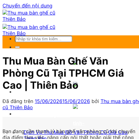
Chuyển đến nội dung
Thu Mua Bàn Ghế Văn
Phòng Cũ Tại TPHCM Giá
Trang Chủ
Cao | Thiên Bảo
Giới thiệu
Đã đăng trên
15/06/2026
15/06/2026
bởi
Thu mua bàn gh
cũ Thiên Bảo
Thu mua bàn ghế cũ
Bạn đang cần thanh lý bàn ghế văn phòng cũ khi chuyển
Dịch Vụ Thu Mua Đồ Văn Phòng Cũ Giá Cao
địa điểm làm việc, nâng cấp nội thất hoặc giải thể công
Thiên Bảo