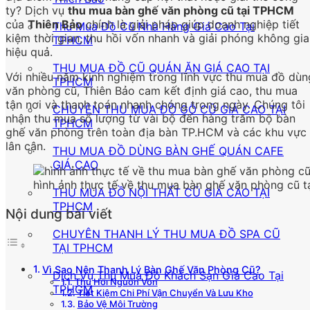
ty? Dịch vụ
thu mua bàn ghế văn phòng cũ tại TPHCM
của
Thiên Bảo
chính là giải pháp giúp doanh nghiệp tiết
Thu Mua Đồ Cũ Nhà Hàng Giá Cao Tại
kiệm thời gian, thu hồi vốn nhanh và giải phóng không gi
TPHCM
hiệu quả.
THU MUA ĐỒ CŨ QUÁN ĂN GIÁ CAO TẠI
Với nhiều năm kinh nghiệm trong lĩnh vực thu mua đồ dùn
TPHCM
văn phòng cũ, Thiên Bảo cam kết định giá cao, thu mua
tận nơi và thanh toán nhanh chóng trong ngày. Chúng tôi
CHUYÊN THU MUA ĐỒ GỖ CŨ GIÁ CAO TẠI
nhận thu mua số lượng từ vài bộ đến hàng trăm bộ bàn
TPHCM
ghế văn phòng trên toàn địa bàn TP.HCM và các khu vực
lân cận.
THU MUA ĐỒ DÙNG BÀN GHẾ QUÁN CAFE
GIÁ CAO
hình ảnh thực tế về thu mua bàn ghế văn phòng cũ 
THU MUA ĐỒ NỘI THẤT CŨ GIÁ CAO TẠI
TPHCM
Nội dung bài viết
CHUYÊN THANH LÝ THU MUA ĐỒ SPA CŨ
TẠI TPHCM
Vì Sao Nên Thanh Lý Bàn Ghế Văn Phòng Cũ?
Dịch Vụ Thu Mua Đồ Khách Sạn Giá Cao Tại
Thu Hồi Nguồn Vốn
TPHCM
Tiết Kiệm Chi Phí Vận Chuyển Và Lưu Kho
Bảo Vệ Môi Trường